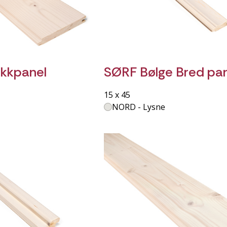
kkpanel
SØRF Bølge Bred pa
15 x 45
NORD - Lysne