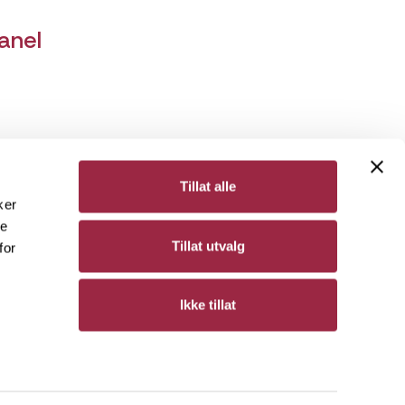
anel
Tillat alle
ker
de
Bergene Holm
Tillat utvalg
for
Personvern
Ikke tillat