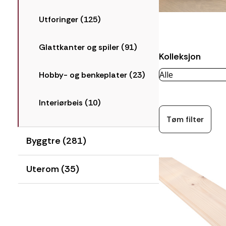
Utforinger (125)
Glattkanter og spiler (91)
Kolleksjon
Hobby- og benkeplater (23)
Interiørbeis (10)
Tøm filter
Byggtre (281)
Uterom (35)