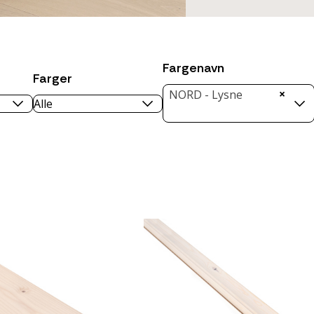
Fargenavn
Farger
×
NORD - Lysne