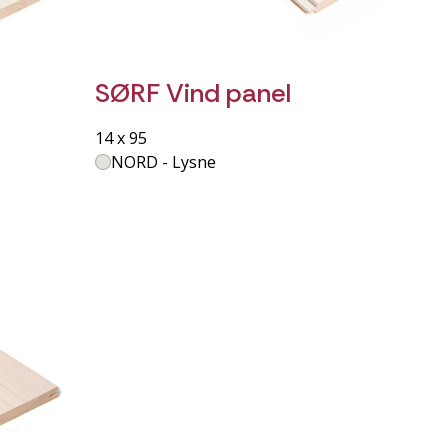
SØRF Vind panel
14 x 95
NORD - Lysne