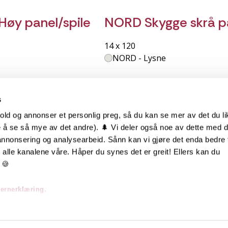
Høy panel/spile
NORD Skygge skrå p
14 x 120
NORD - Lysne
s
old og annonser et personlig preg, så du kan se mer av det du li
 å se så mye av det andre). 🌲 Vi deler også noe av dette med 
m oss
Hurtiglenker
 annonsering og analysearbeid. Sånn kan vi gjøre det enda bedre 
alle kanalene våre. Håper du synes det er greit! Ellers kan du
be hos oss
Ofte stilte spørsmål
 🍪
takt oss
Eksteriørkolleksjoner
vernerklæring.
skap | Visjon | Årsrapport
Interiørkolleksjoner
Byggeguider