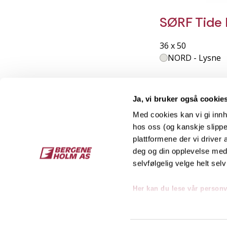
SØRF Tide 
36 x 50
NORD - Lysne
Ja, vi bruker også cookie
Med cookies kan vi gi innh
hos oss (og kanskje slippe
Kontakt
O
plattformene der vi driver
deg og din opplevelse med 
Bergene Holm AS
Job
selvfølgelig velge helt selv
Tel: +47 33 15 66 66
Kon
Ordre:
ordre@bergeneholm.no
Her kan du lese vår person
Mail:
post@bergeneholm.no
Sel
Org: NO 812 750 062