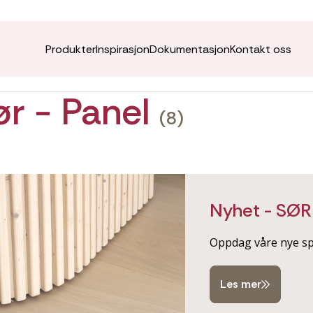
Produkter
Inspirasjon
Dokumentasjon
Kontakt oss
iør - Panel
(8)
Nyhet - SØR
Oppdag våre nye spi
Les mer