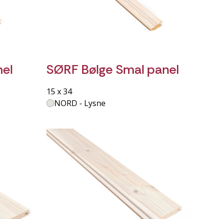
nel
SØRF Bølge Smal panel
15 x 34
NORD - Lysne