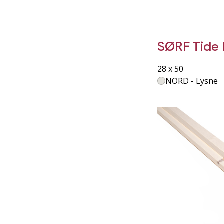
SØRF Tide 
28 x 50
NORD - Lysne