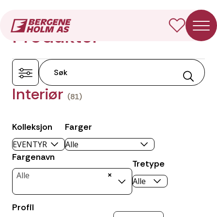
Forside
Produkter
Produkter
Interiør
(81)
Kolleksjon
Farger
Fargenavn
Tretype
×
Alle
Profil