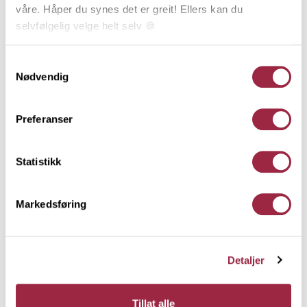
våre. Håper du synes det er greit! Ellers kan du
18 x 95
selvfølgelig velge helt selv 🍪
Tindesort
Her kan du lese vår personvernerklæring.
Samtykkevalg
Nødvendig
Preferanser
Statistikk
Markedsføring
Detaljer
EVENTYR Fotlist/taklist Moderne
Tillat alle