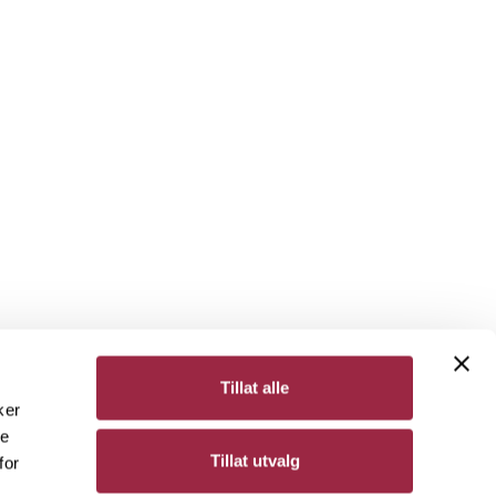
Tillat alle
ker
de
Bergene Holm
Tillat utvalg
for