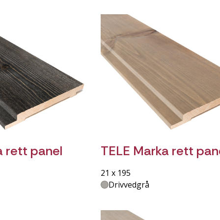
 rett panel
TELE Marka rett pan
21 x 195
Drivvedgrå