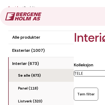
Forside
Produkter
Produkter
Inter
Alle produkter
Eksteriør (1007)
Interiør (673)
Kolleksjon
Se alle (673)
Panel (118)
Tøm filter
Listverk (320)