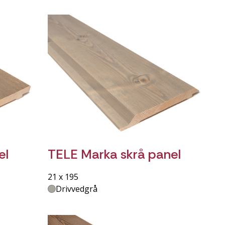
el
TELE Marka skrå panel
21 x 195
Drivvedgrå