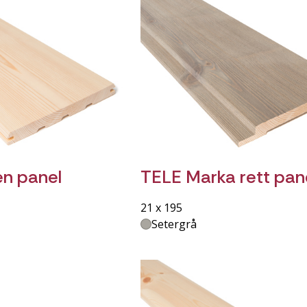
n panel
TELE Marka rett pan
21 x 195
Setergrå