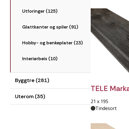
Utforinger (125)
Glattkanter og spiler (91)
Hobby- og benkeplater (23)
Interiørbeis (10)
Byggtre (281)
TELE Marka
Uterom (35)
21 x 195
Tindesort