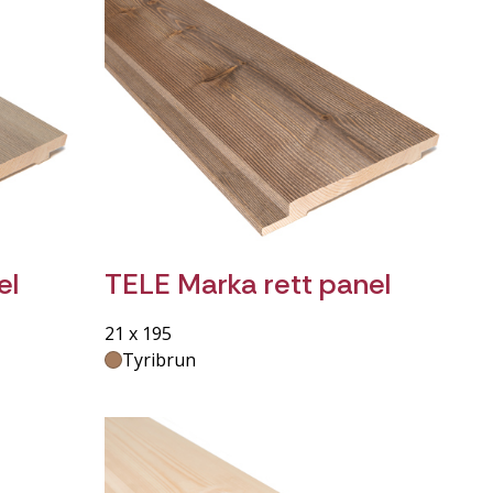
el
TELE Marka rett panel
21 x 195
Tyribrun