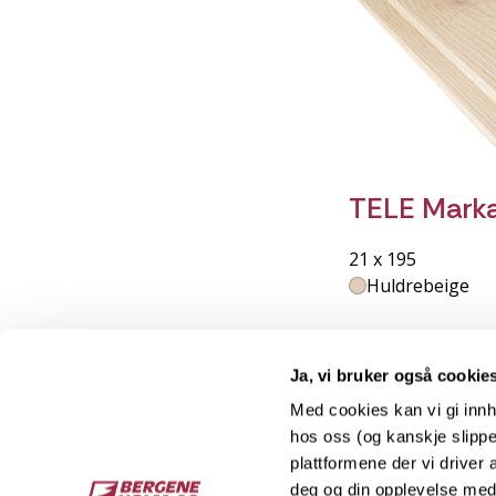
TELE Marka
21 x 195
Huldrebeige
Ja, vi bruker også cookie
Med cookies kan vi gi innh
hos oss (og kanskje slippe
Kontakt
O
plattformene der vi driver
deg og din opplevelse med 