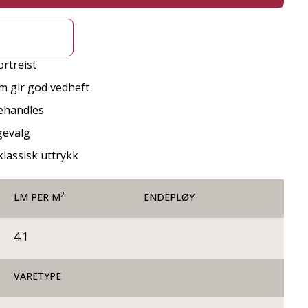
rtreist
m gir god vedheft
behandles
gevalg
klassisk uttrykk
2
LM PER M
ENDEPLØY
4.1
VARETYPE