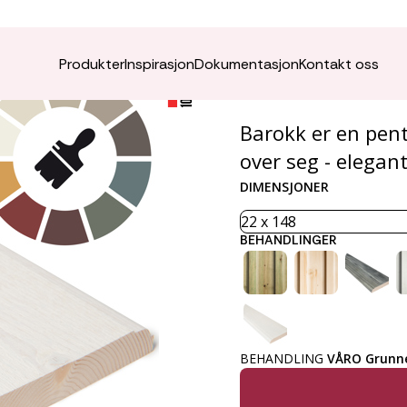
VÅRO K
Produkter
Inspirasjon
Dokumentasjon
Kontakt oss
Barokk er en pent
over seg - elegant
DIMENSJONER
BEHANDLINGER
BEHANDLING
VÅRO Grunne