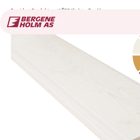
Forside
Produkter
VÅRO Kledning Barokk