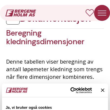
Forside
Dokumentasjon
Beregning kledningsdimensjoner
Dokumentasjon
Beregning
kledningsdimensjoner
Denne tabellen viser beregning av
antall løpemeter kledning som trengs
når flere dimensjoner kombineres.
Beregningstabell
Denne tabellen passer kledningsprofiler med over-
Ja, vi bruker også cookies