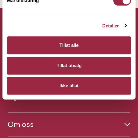
Markedsføring
Detaljer
Kontakt
Tillat alle
Bergene Holm AS
Tillat utvalg
Tel: +47 33 15 66 66
Ordre:
ordre@bergeneholm.no
Mail:
post@bergeneholm.no
Ikke tillat
Org: NO 812 750 062
Om oss