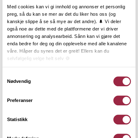
og underligger.
Med cookies kan vi gi innhold og annonser et personlig
preg, så du kan se mer av det du liker hos oss (og
kanskje slippe å se så mye av det andre). 🌲 Vi deler
også noe av dette med de plattformene der vi driver
annonsering og analysearbeid. Sånn kan vi gjøre det
enda bedre for deg og din opplevelse med alle kanalene
våre. Håper du synes det er greit! Ellers kan du
selvfølgelig velge helt selv 🍪
Her kan du lese vår personvernerklæring.
Samtykkevalg
Nødvendig
Preferanser
Statistikk