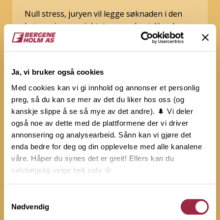
Null stress, juryen vil legge søknaden i den
kategorien prosjektet passer best. Har du
bygget både ute og inne og lurer på om du
kan søke på flere priser? Det går fint, da må
du fylle ut en søknad i hver kategori.
Ja, vi bruker også cookies
Med cookies kan vi gi innhold og annonser et personlig
preg, så du kan se mer av det du liker hos oss (og
kanskje slippe å se så mye av det andre). 🌲 Vi deler
Eksteriørprisen
også noe av dette med de plattformene der vi driver
annonsering og analysearbeid. Sånn kan vi gjøre det
enda bedre for deg og din opplevelse med alle kanalene
våre. Håper du synes det er greit! Ellers kan du
Interiørprisen
selvfølgelig velge helt selv 🍪
Her kan du lese vår personvernerklæring.
Samtykkevalg
Nødvendig
Uteromsprisen