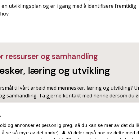
 en utviklingsplan og er i gang med å identifisere fremtidig
ehov.
ør ressurser og samhandling
sker, læring og utvikling
rsmål til vårt arbeid med mennesker, læring og utvikling? U
og samhandling. Ta gjerne kontakt med henne dersom du øn
s
old og annonser et personlig preg, så du kan se mer av det du li
 å se så mye av det andre). 🌲 Vi deler også noe av dette med 
m oss
Hurtiglenker