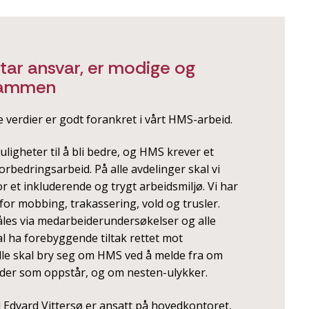
 tar ansvar, er modige og
sammen
e verdier er godt forankret i vårt HMS-arbeid.
muligheter til å bli bedre, og HMS krever et
orbedringsarbeid. På alle avdelinger skal vi
or et inkluderende og trygt arbeidsmiljø. Vi har
for mobbing, trakassering, vold og trusler.
åles via medarbeiderundersøkelser og alle
al ha forebyggende tiltak rettet mot
Alle skal bry seg om HMS ved å melde fra om
kader som oppstår, og om nesten-ulykker.
 Edvard Vittersø er ansatt på hovedkontoret,