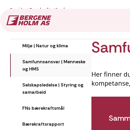
Forside
Bærekraft
Samfunnsansvar
Bærekraft
Samf
Miljø | Natur og klima
Samfunnsansvar | Menneske
og HMS
Her finner d
kompetanse,
Selskapsledelse | Styring og
samarbeid
FNs bærekraftsmål
Samme
Bærekraftsrapport