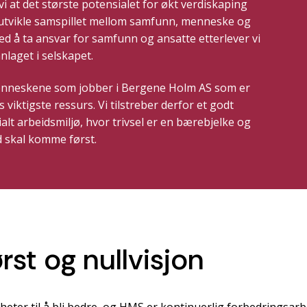
vi at det største potensialet for økt verdiskaping
å utvikle samspillet mellom samfunn, menneske og
ed å ta ansvar for samfunn og ansatte etterlever vi
nlaget i selskapet.
enneskene som jobber i Bergene Holm AS som er
 viktigste ressurs. Vi tilstreber derfor et godt
alt arbeidsmiljø, hvor trivsel er en bærebjelke og
d skal komme først.
st og nullvisjon
gheter til å bli bedre, og HMS er kontinuerlig forbedringsarb