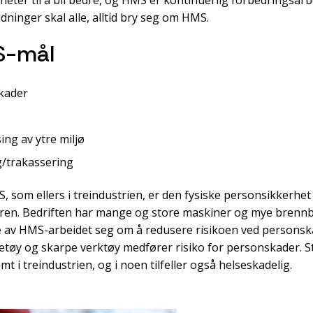
dninger skal alle, alltid bry seg om HMS.
S-mål
skader
ing av ytre miljø
g/trakassering
, som ellers i treindustrien, er den fysiske personsikkerhet
oren. Bedriften har mange og store maskiner og mye brennba
e av HMS-arbeidet seg om å redusere risikoen ved personsk
tøy og skarpe verktøy medfører risiko for personskader. S
t i treindustrien, og i noen tilfeller også helseskadelig.