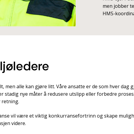
men jobber te
HMS-koordina
ljøledere
t, men alle kan gjøre litt. Våre ansatte er de som hver dag gj
er stadig nye måter å redusere utslipp eller forbedre prose
v retning.
anse vil være et viktig konkurransefortrinn og skape mulighe
sjen videre.