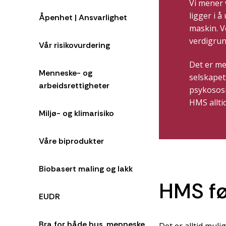
Vi mener 
ligger i 
Åpenhet | Ansvarlighet
maskin. V
verdigrun
Vår risikovurdering
Det er m
Menneske- og
selskapets
arbeidsrettigheter
psykososi
HMS allti
Miljø- og klimarisiko
Våre biprodukter
Biobasert maling og lakk
HMS før
EUDR
Bra for både hus, menneske
Det er alltid muli