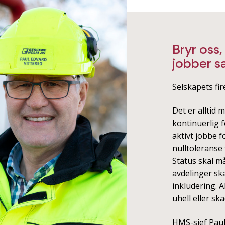
Bryr oss,
jobber 
Selskapets fir
Det er alltid 
kontinuerlig f
aktivt jobbe f
nulltoleranse 
Status skal m
avdelinger sk
inkludering. 
uhell eller s
HMS-sjef Paul