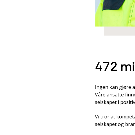
472 mi
Ingen kan gjøre al
Våre ansatte finn
selskapet i positi
Vi tror at kompet
selskapet og bran