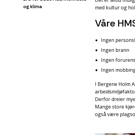
og klima
med kultur og hol
Våre HM
Ingen person
Ingen brann
Ingen forurens
Ingen mobbin
I Bergene Holm AS
arbeidsmiljøfakt
Derfor dreier my
Mange store kjøre
også være plagsom