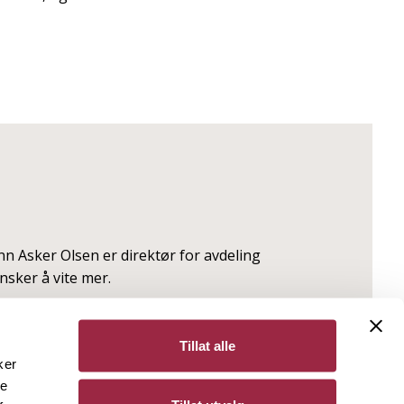
nn Asker Olsen er direktør for avdeling
sker å vite mer.
Tillat alle
ker
de
Bergene Holm