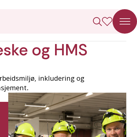
eske og HMS
beidsmiljø, inkludering og
asjement.