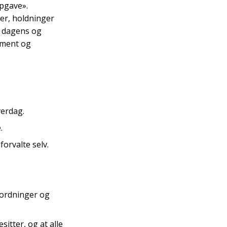
ppgave».
er, holdninger
r dagens og
ement og
hverdag.
e.
forvalte selv.
.
rordninger og
sitter, og at alle