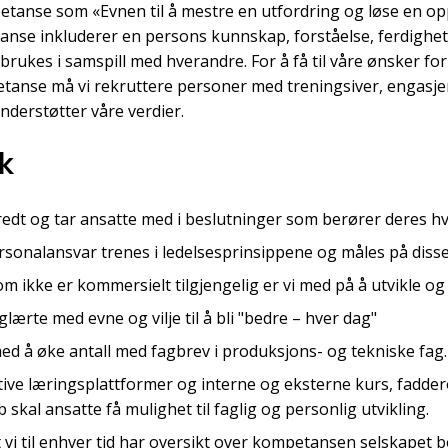
etanse som «Evnen til å mestre en utfordring og løse en o
nse inkluderer en persons kunnskap, forståelse, ferdighet
brukes i samspill med hverandre. For å få til våre ønsker fo
tanse må vi rekruttere personer med treningsiver, engasj
derstøtter våre verdier.
ak
bredt og tar ansatte med i beslutninger som berører deres 
sonalansvar trenes i ledelsesprinsippene og måles på diss
ikke er kommersielt tilgjengelig er vi med på å utvikle og 
glærte med evne og vilje til å bli "bedre – hver dag"
med å øke antall med fagbrev i produksjons- og tekniske fag
ive læringsplattformer og interne og eksterne kurs, fadde
 skal ansatte få mulighet til faglig og personlig utvikling.
t vi til enhver tid har oversikt over kompetansen selskapet be