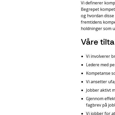
Vi definerer komp
Begrepet kompeta
og hvordan disse 
fremtidens kompe
holdninger som un
Våre tilt
Vi involverer 
Ledere med per
Kompetanse som 
Vi ansetter ufa
Jobber aktivt 
Gjennom effekt
fagbrev på jobb
Vi jobber for a