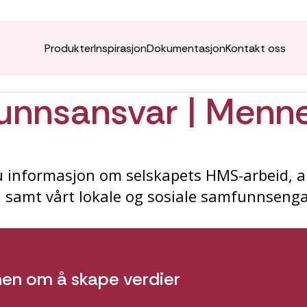
Produkter
Inspirasjon
Dokumentasjon
Kontakt oss
unnsansvar | Menn
u informasjon om selskapets HMS-arbeid, ar
 samt vårt lokale og sosiale samfunnseng
n om å skape verdier