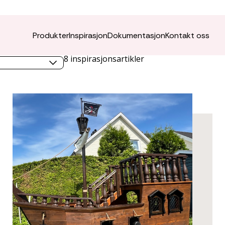
Produkter
Inspirasjon
Dokumentasjon
Kontakt oss
emne
8
inspirasjonsartikler