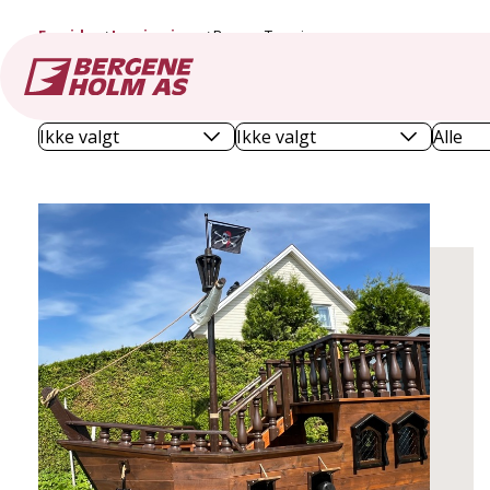
Forside
Inspirasjon
Barnas Trepris
Priser
Kategorier
Velg 