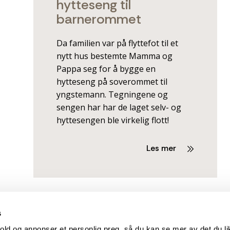
hytteseng til
barnerommet
Da familien var på flyttefot til et
nytt hus bestemte Mamma og
Pappa seg for å bygge en
hytteseng på soverommet til
yngstemann. Tegningene og
sengen har har de laget selv- og
hyttesengen ble virkelig flott!
Les mer
s
old og annonser et personlig preg, så du kan se mer av det du li