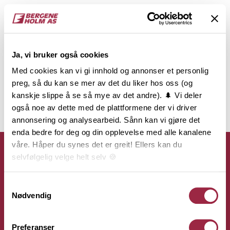
Ja, vi bruker også cookies
Med cookies kan vi gi innhold og annonser et personlig
preg, så du kan se mer av det du liker hos oss (og
kanskje slippe å se så mye av det andre). 🌲 Vi deler
også noe av dette med de plattformene der vi driver
annonsering og analysearbeid. Sånn kan vi gjøre det
enda bedre for deg og din opplevelse med alle kanalene
våre. Håper du synes det er greit! Ellers kan du
selvfølgelig velge helt selv 🍪
Her kan du lese vår personvernerklæring.
Samtykkevalg
Kontakt
Nødvendig
Bergene Holm AS
Preferanser