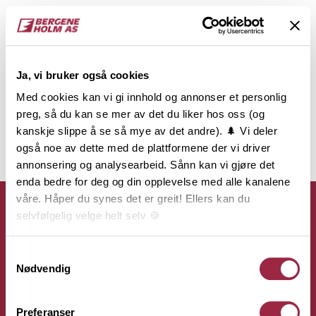
Ja, vi bruker også cookies
Med cookies kan vi gi innhold og annonser et personlig
preg, så du kan se mer av det du liker hos oss (og
kanskje slippe å se så mye av det andre). 🌲 Vi deler
også noe av dette med de plattformene der vi driver
annonsering og analysearbeid. Sånn kan vi gjøre det
enda bedre for deg og din opplevelse med alle kanalene
våre. Håper du synes det er greit! Ellers kan du
selvfølgelig velge helt selv 🍪
Her kan du lese vår personvernerklæring.
Samtykkevalg
Kontakt
Nødvendig
Bergene Holm AS
Preferanser