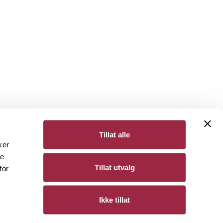
Tillat alle
ker
de
Bergene Holm
Tillat utvalg
for
Personvern
Ikke tillat