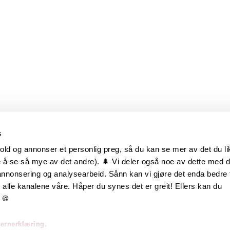
s
old og annonser et personlig preg, så du kan se mer av det du li
 å se så mye av det andre). 🌲 Vi deler også noe av dette med 
m oss
Hurtiglenker
 annonsering og analysearbeid. Sånn kan vi gjøre det enda bedre 
alle kanalene våre. Håper du synes det er greit! Ellers kan du
be hos oss
Ofte stilte spørsmål
 🍪
takt oss
Eksteriørkolleksjoner
vernerklæring.