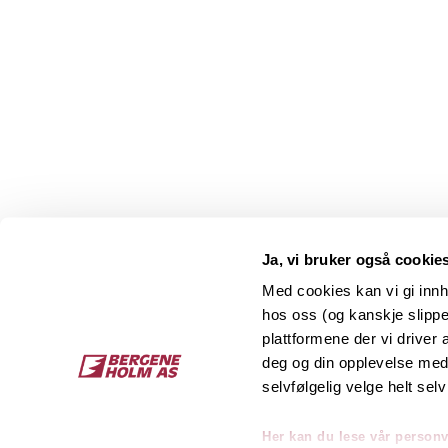
Ja, vi bruker også cookie
Med cookies kan vi gi innh
hos oss (og kanskje slippe
Kontakt
O
plattformene der vi driver
deg og din opplevelse med 
Bergene Holm AS
Job
selvfølgelig velge helt selv
Tel: +47 33 15 66 66
Kon
Ordre:
ordre@bergeneholm.no
Her kan du lese vår person