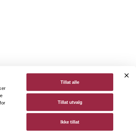
Tillat alle
ker
de
Bergene Holm
Tillat utvalg
for
Personvern
Ikke tillat