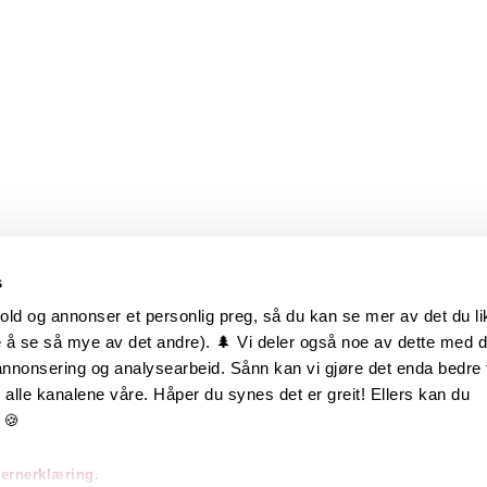
s
old og annonser et personlig preg, så du kan se mer av det du li
 å se så mye av det andre). 🌲 Vi deler også noe av dette med 
m oss
Hurtiglenker
 annonsering og analysearbeid. Sånn kan vi gjøre det enda bedre 
alle kanalene våre. Håper du synes det er greit! Ellers kan du
be hos oss
Ofte stilte spørsmål
 🍪
takt oss
Eksteriørkolleksjoner
vernerklæring.