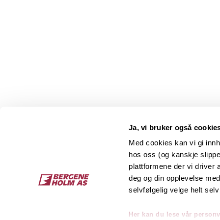
Ja, vi bruker også cookie
Med cookies kan vi gi innh
hos oss (og kanskje slippe
Kontakt
O
plattformene der vi driver
deg og din opplevelse med 
Bergene Holm AS
Job
selvfølgelig velge helt selv
Tel: +47 33 15 66 66
Kon
Ordre:
ordre@bergeneholm.no
Her kan du lese vår person