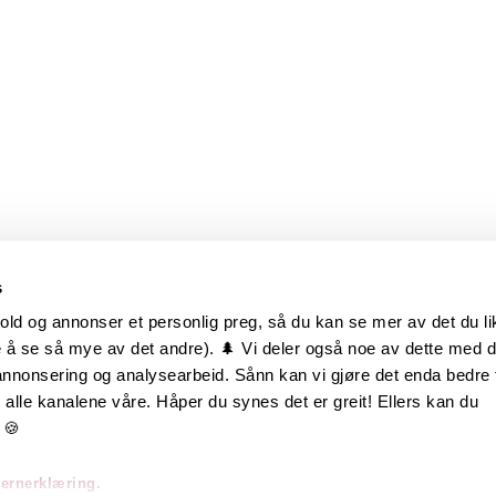
s
old og annonser et personlig preg, så du kan se mer av det du li
 å se så mye av det andre). 🌲 Vi deler også noe av dette med 
m oss
Hurtiglenker
 annonsering og analysearbeid. Sånn kan vi gjøre det enda bedre 
alle kanalene våre. Håper du synes det er greit! Ellers kan du
be hos oss
Ofte stilte spørsmål
 🍪
takt oss
Eksteriørkolleksjoner
vernerklæring.