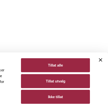
Tillat alle
ker
de
Bergene Holm
Tillat utvalg
for
Personvern
Ikke tillat