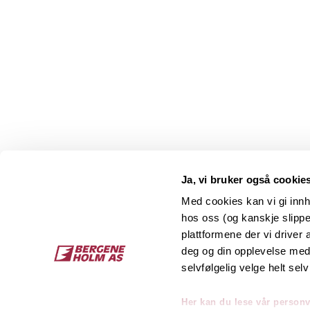
Ja, vi bruker også cookie
Med cookies kan vi gi innh
hos oss (og kanskje slippe
Kontakt
O
plattformene der vi driver
deg og din opplevelse med 
Bergene Holm AS
Job
selvfølgelig velge helt selv
Tel: +47 33 15 66 66
Kon
Ordre:
ordre@bergeneholm.no
Her kan du lese vår person