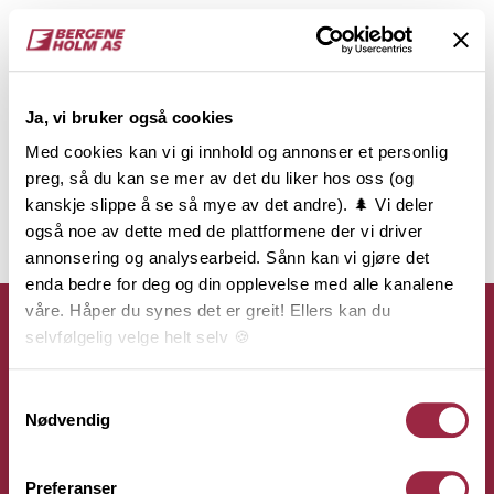
Ja, vi bruker også cookies
Med cookies kan vi gi innhold og annonser et personlig
preg, så du kan se mer av det du liker hos oss (og
kanskje slippe å se så mye av det andre). 🌲 Vi deler
også noe av dette med de plattformene der vi driver
annonsering og analysearbeid. Sånn kan vi gjøre det
enda bedre for deg og din opplevelse med alle kanalene
våre. Håper du synes det er greit! Ellers kan du
selvfølgelig velge helt selv 🍪
Her kan du lese vår personvernerklæring.
Samtykkevalg
Kontakt
Nødvendig
Bergene Holm AS
Preferanser