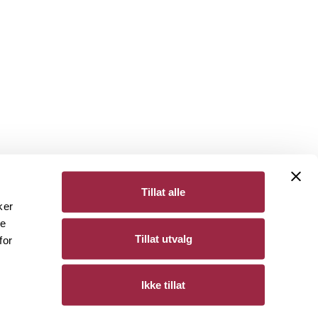
Tillat alle
ker
de
Bergene Holm
Tillat utvalg
for
Personvern
Ikke tillat