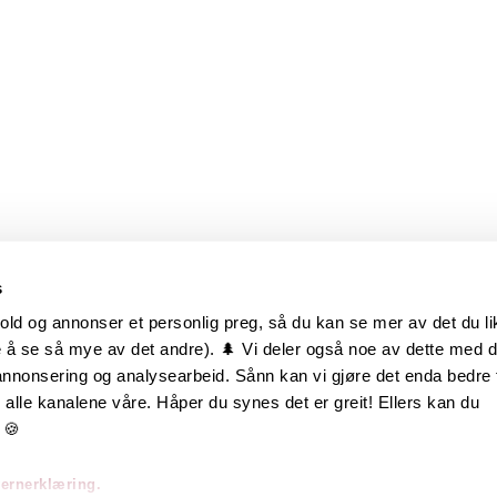
s
old og annonser et personlig preg, så du kan se mer av det du li
 å se så mye av det andre). 🌲 Vi deler også noe av dette med 
m oss
Hurtiglenker
 annonsering og analysearbeid. Sånn kan vi gjøre det enda bedre 
alle kanalene våre. Håper du synes det er greit! Ellers kan du
be hos oss
Ofte stilte spørsmål
 🍪
takt oss
Eksteriørkolleksjoner
vernerklæring.