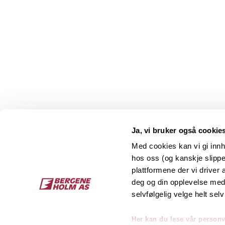
Ja, vi bruker også cookie
Med cookies kan vi gi innh
hos oss (og kanskje slippe
Kontakt
O
plattformene der vi driver
deg og din opplevelse med 
Bergene Holm AS
Job
selvfølgelig velge helt selv
Tel: +47 33 15 66 66
Kon
Ordre:
ordre@bergeneholm.no
Her kan du lese vår person