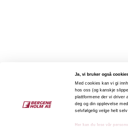
Ja, vi bruker også cookie
Med cookies kan vi gi innh
hos oss (og kanskje slippe
Kontakt
O
plattformene der vi driver
deg og din opplevelse med 
Bergene Holm AS
Job
selvfølgelig velge helt selv
Tel: +47 33 15 66 66
Kon
Ordre:
ordre@bergeneholm.no
Her kan du lese vår person