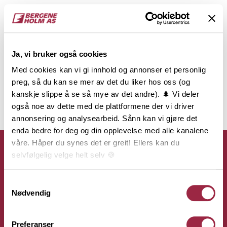
Ja, vi bruker også cookies
Med cookies kan vi gi innhold og annonser et personlig
preg, så du kan se mer av det du liker hos oss (og
kanskje slippe å se så mye av det andre). 🌲 Vi deler
også noe av dette med de plattformene der vi driver
annonsering og analysearbeid. Sånn kan vi gjøre det
enda bedre for deg og din opplevelse med alle kanalene
våre. Håper du synes det er greit! Ellers kan du
selvfølgelig velge helt selv 🍪
Her kan du lese vår personvernerklæring.
Samtykkevalg
Kontakt
Nødvendig
Bergene Holm AS
Preferanser