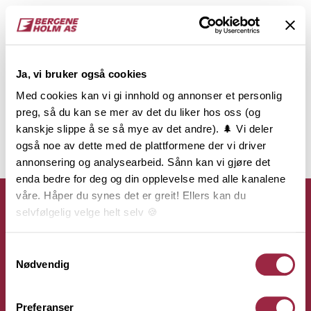
Ja, vi bruker også cookies
Med cookies kan vi gi innhold og annonser et personlig
preg, så du kan se mer av det du liker hos oss (og
kanskje slippe å se så mye av det andre). 🌲 Vi deler
også noe av dette med de plattformene der vi driver
annonsering og analysearbeid. Sånn kan vi gjøre det
enda bedre for deg og din opplevelse med alle kanalene
våre. Håper du synes det er greit! Ellers kan du
selvfølgelig velge helt selv 🍪
Her kan du lese vår personvernerklæring.
Samtykkevalg
Kontakt
Nødvendig
Bergene Holm AS
Preferanser