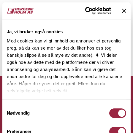
Ja, vi bruker også cookies
Med cookies kan vi gi innhold og annonser et personlig
preg, så du kan se mer av det du liker hos oss (og
kanskje slippe å se så mye av det andre). 🌲 Vi deler
også noe av dette med de plattformene der vi driver
annonsering og analysearbeid. Sånn kan vi gjøre det
enda bedre for deg og din opplevelse med alle kanalene
våre. Håper du synes det er greit! Ellers kan du
selvfølgelig velge helt selv 🍪
Her kan du lese vår personvernerklæring.
Samtykkevalg
Kontakt
Nødvendig
Bergene Holm AS
Preferanser