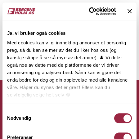
Ja, vi bruker også cookies
Med cookies kan vi gi innhold og annonser et personlig
preg, så du kan se mer av det du liker hos oss (og
kanskje slippe å se så mye av det andre). 🌲 Vi deler
også noe av dette med de plattformene der vi driver
annonsering og analysearbeid. Sånn kan vi gjøre det
enda bedre for deg og din opplevelse med alle kanalene
våre. Håper du synes det er greit! Ellers kan du
selvfølgelig velge helt selv 🍪
Her kan du lese vår personvernerklæring.
Samtykkevalg
Kontakt
Nødvendig
Bergene Holm AS
Preferanser