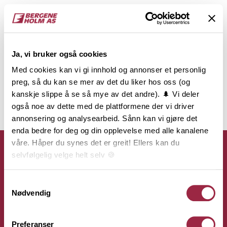
Ja, vi bruker også cookies
Med cookies kan vi gi innhold og annonser et personlig
preg, så du kan se mer av det du liker hos oss (og
kanskje slippe å se så mye av det andre). 🌲 Vi deler
også noe av dette med de plattformene der vi driver
annonsering og analysearbeid. Sånn kan vi gjøre det
enda bedre for deg og din opplevelse med alle kanalene
våre. Håper du synes det er greit! Ellers kan du
selvfølgelig velge helt selv 🍪
Her kan du lese vår personvernerklæring.
Samtykkevalg
Kontakt
Nødvendig
Bergene Holm AS
Preferanser