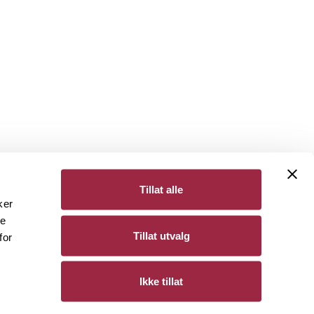
Tillat alle
ker
de
Bergene Holm
Tillat utvalg
for
Personvern
Ikke tillat