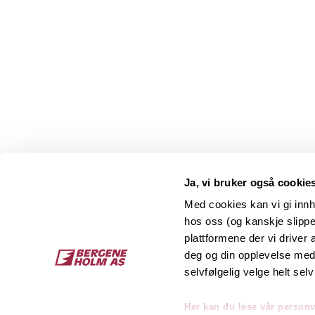
Ja, vi bruker også cookie
Med cookies kan vi gi innh
hos oss (og kanskje slippe
Kontakt
O
plattformene der vi driver
deg og din opplevelse med 
Bergene Holm AS
Job
selvfølgelig velge helt selv
Tel: +47 33 15 66 66
Kon
Ordre:
ordre@bergeneholm.no
Her kan du lese vår person