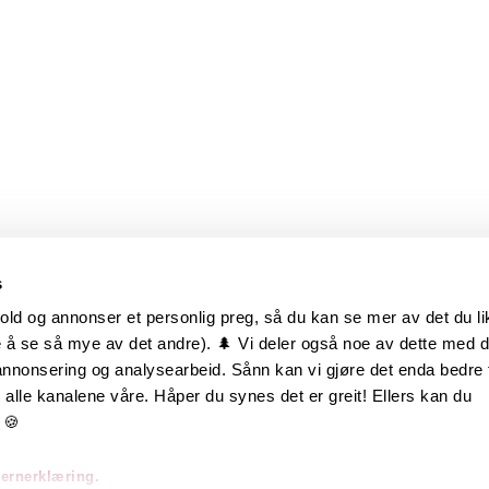
s
old og annonser et personlig preg, så du kan se mer av det du li
 å se så mye av det andre). 🌲 Vi deler også noe av dette med 
m oss
Hurtiglenker
 annonsering og analysearbeid. Sånn kan vi gjøre det enda bedre 
alle kanalene våre. Håper du synes det er greit! Ellers kan du
be hos oss
Ofte stilte spørsmål
 🍪
takt oss
Eksteriørkolleksjoner
vernerklæring.