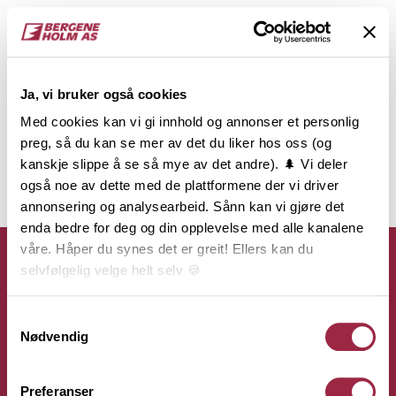
Ja, vi bruker også cookies
Med cookies kan vi gi innhold og annonser et personlig
preg, så du kan se mer av det du liker hos oss (og
kanskje slippe å se så mye av det andre). 🌲 Vi deler
også noe av dette med de plattformene der vi driver
annonsering og analysearbeid. Sånn kan vi gjøre det
enda bedre for deg og din opplevelse med alle kanalene
våre. Håper du synes det er greit! Ellers kan du
selvfølgelig velge helt selv 🍪
Her kan du lese vår personvernerklæring.
Samtykkevalg
Kontakt
Nødvendig
Bergene Holm AS
Preferanser