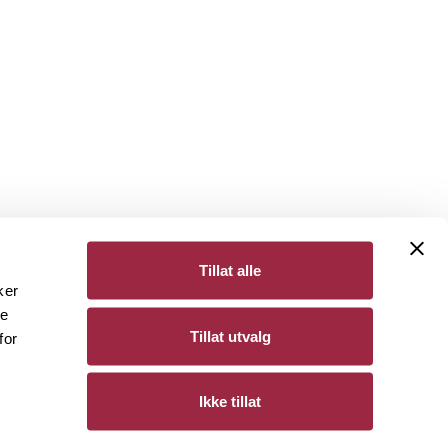
Tillat alle
ker
de
Bergene Holm
Tillat utvalg
for
Personvern
Ikke tillat