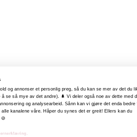
s
old og annonser et personlig preg, så du kan se mer av det du li
 å se så mye av det andre). 🌲 Vi deler også noe av dette med 
m oss
Hurtiglenker
 annonsering og analysearbeid. Sånn kan vi gjøre det enda bedre 
alle kanalene våre. Håper du synes det er greit! Ellers kan du
be hos oss
Ofte stilte spørsmål
 🍪
takt oss
Eksteriørkolleksjoner
vernerklæring.