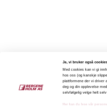
Ja, vi bruker også cookie
Med cookies kan vi gi innh
hos oss (og kanskje slippe
Kontakt
O
plattformene der vi driver
deg og din opplevelse med 
Bergene Holm AS
Job
selvfølgelig velge helt selv
Tel: +47 33 15 66 66
Kon
Ordre:
ordre@bergeneholm.no
Her kan du lese vår person