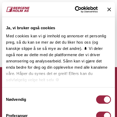
Ja, vi bruker også cookies
Med cookies kan vi gi innhold og annonser et personlig
preg, så du kan se mer av det du liker hos oss (og
kanskje slippe å se så mye av det andre). 🌲 Vi deler
også noe av dette med de plattformene der vi driver
annonsering og analysearbeid. Sånn kan vi gjøre det
enda bedre for deg og din opplevelse med alle kanalene
våre. Håper du synes det er greit! Ellers kan du
selvfølgelig velge helt selv 🍪
Her kan du lese vår personvernerklæring.
Samtykkevalg
Kontakt
Nødvendig
Bergene Holm AS
Preferanser