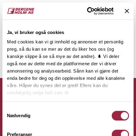
Ja, vi bruker også cookies
Med cookies kan vi gi innhold og annonser et personlig
preg, så du kan se mer av det du liker hos oss (og
kanskje slippe å se så mye av det andre). 🌲 Vi deler
også noe av dette med de plattformene der vi driver
annonsering og analysearbeid. Sånn kan vi gjøre det
enda bedre for deg og din opplevelse med alle kanalene
våre. Håper du synes det er greit! Ellers kan du
selvfølgelig velge helt selv 🍪
Her kan du lese vår personvernerklæring.
Samtykkevalg
Kontakt
Nødvendig
Bergene Holm AS
Preferanser