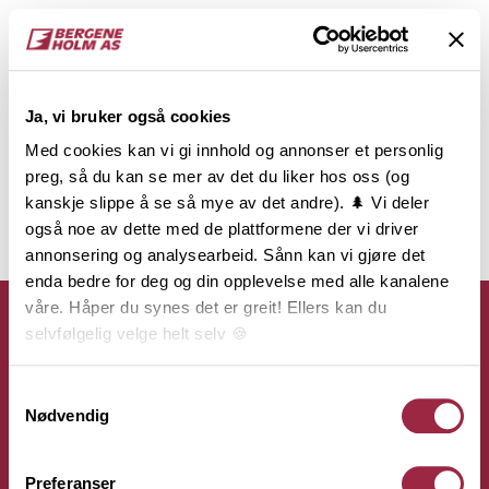
Ja, vi bruker også cookies
Med cookies kan vi gi innhold og annonser et personlig
preg, så du kan se mer av det du liker hos oss (og
kanskje slippe å se så mye av det andre). 🌲 Vi deler
også noe av dette med de plattformene der vi driver
annonsering og analysearbeid. Sånn kan vi gjøre det
enda bedre for deg og din opplevelse med alle kanalene
våre. Håper du synes det er greit! Ellers kan du
selvfølgelig velge helt selv 🍪
Her kan du lese vår personvernerklæring.
Samtykkevalg
Kontakt
Nødvendig
Bergene Holm AS
Preferanser