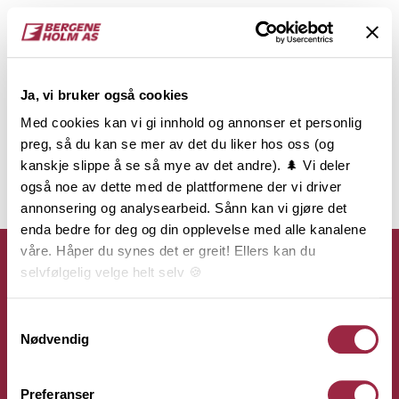
Ja, vi bruker også cookies
Med cookies kan vi gi innhold og annonser et personlig
preg, så du kan se mer av det du liker hos oss (og
kanskje slippe å se så mye av det andre). 🌲 Vi deler
også noe av dette med de plattformene der vi driver
annonsering og analysearbeid. Sånn kan vi gjøre det
enda bedre for deg og din opplevelse med alle kanalene
våre. Håper du synes det er greit! Ellers kan du
selvfølgelig velge helt selv 🍪
Her kan du lese vår personvernerklæring.
Samtykkevalg
Kontakt
Nødvendig
Bergene Holm AS
Preferanser