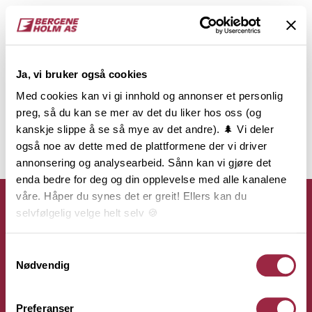
Ja, vi bruker også cookies
Med cookies kan vi gi innhold og annonser et personlig
preg, så du kan se mer av det du liker hos oss (og
kanskje slippe å se så mye av det andre). 🌲 Vi deler
også noe av dette med de plattformene der vi driver
annonsering og analysearbeid. Sånn kan vi gjøre det
enda bedre for deg og din opplevelse med alle kanalene
våre. Håper du synes det er greit! Ellers kan du
selvfølgelig velge helt selv 🍪
Her kan du lese vår personvernerklæring.
Samtykkevalg
Kontakt
Nødvendig
Bergene Holm AS
Preferanser