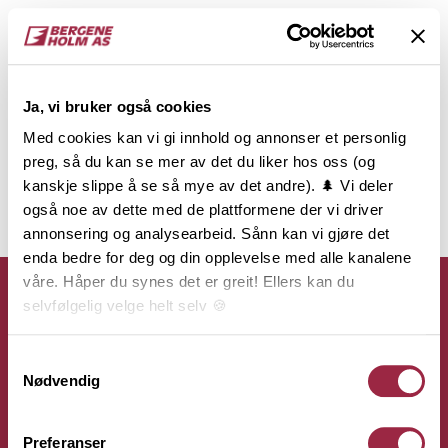
Ja, vi bruker også cookies
Med cookies kan vi gi innhold og annonser et personlig
preg, så du kan se mer av det du liker hos oss (og
kanskje slippe å se så mye av det andre). 🌲 Vi deler
også noe av dette med de plattformene der vi driver
annonsering og analysearbeid. Sånn kan vi gjøre det
enda bedre for deg og din opplevelse med alle kanalene
våre. Håper du synes det er greit! Ellers kan du
selvfølgelig velge helt selv 🍪
Her kan du lese vår personvernerklæring.
Samtykkevalg
Kontakt
Nødvendig
Bergene Holm AS
Preferanser