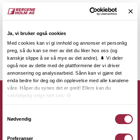
Ja, vi bruker også cookies
Med cookies kan vi gi innhold og annonser et personlig
preg, så du kan se mer av det du liker hos oss (og
kanskje slippe å se så mye av det andre). 🌲 Vi deler
også noe av dette med de plattformene der vi driver
annonsering og analysearbeid. Sånn kan vi gjøre det
enda bedre for deg og din opplevelse med alle kanalene
våre. Håper du synes det er greit! Ellers kan du
selvfølgelig velge helt selv 🍪
Her kan du lese vår personvernerklæring.
Samtykkevalg
Kontakt
Nødvendig
Bergene Holm AS
Preferanser