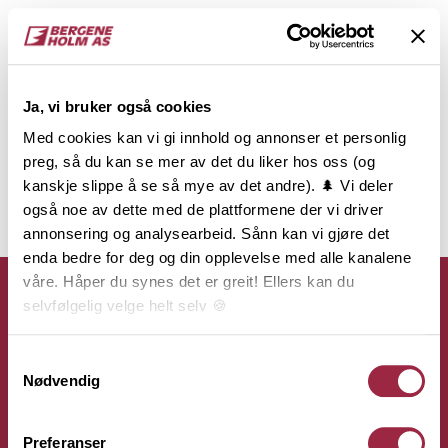
Ja, vi bruker også cookies
Med cookies kan vi gi innhold og annonser et personlig
preg, så du kan se mer av det du liker hos oss (og
kanskje slippe å se så mye av det andre). 🌲 Vi deler
også noe av dette med de plattformene der vi driver
annonsering og analysearbeid. Sånn kan vi gjøre det
enda bedre for deg og din opplevelse med alle kanalene
våre. Håper du synes det er greit! Ellers kan du
selvfølgelig velge helt selv 🍪
Her kan du lese vår personvernerklæring.
Samtykkevalg
Kontakt
Nødvendig
Bergene Holm AS
Preferanser