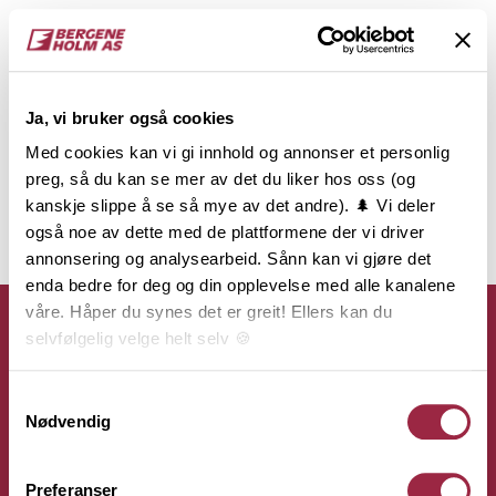
Ja, vi bruker også cookies
Med cookies kan vi gi innhold og annonser et personlig
preg, så du kan se mer av det du liker hos oss (og
kanskje slippe å se så mye av det andre). 🌲 Vi deler
også noe av dette med de plattformene der vi driver
annonsering og analysearbeid. Sånn kan vi gjøre det
enda bedre for deg og din opplevelse med alle kanalene
våre. Håper du synes det er greit! Ellers kan du
selvfølgelig velge helt selv 🍪
Her kan du lese vår personvernerklæring.
Samtykkevalg
Kontakt
Nødvendig
Bergene Holm AS
Preferanser