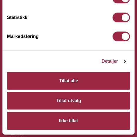
Tel: +47 33 15 66 66
Ordre:
ordre@bergeneholm.no
Mail:
post@bergeneholm.no
Statistikk
Org: NO 812 750 062
Markedsføring
Om oss
Detaljer
Hurtiglenker
Tillat alle
Tillat utvalg
Bergene Holm
Copyright på alt innhold og bilder tilhører Bergene Holm AS.
Ikke tillat
Bergene Holm AS har ikke ansvar for innhold på sider det
linkes til.