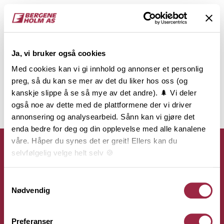
Ja, vi bruker også cookies
Med cookies kan vi gi innhold og annonser et personlig
preg, så du kan se mer av det du liker hos oss (og
kanskje slippe å se så mye av det andre). 🌲 Vi deler
også noe av dette med de plattformene der vi driver
annonsering og analysearbeid. Sånn kan vi gjøre det
enda bedre for deg og din opplevelse med alle kanalene
våre. Håper du synes det er greit! Ellers kan du
selvfølgelig velge helt selv 🍪
Her kan du lese vår personvernerklæring.
Samtykkevalg
Kontakt
Nødvendig
Bergene Holm AS
Preferanser