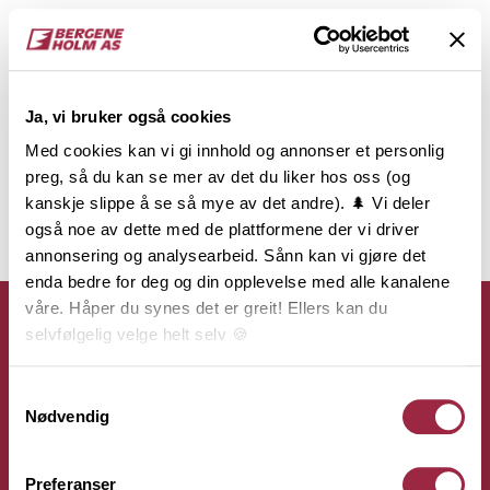
Ja, vi bruker også cookies
Med cookies kan vi gi innhold og annonser et personlig
preg, så du kan se mer av det du liker hos oss (og
kanskje slippe å se så mye av det andre). 🌲 Vi deler
også noe av dette med de plattformene der vi driver
annonsering og analysearbeid. Sånn kan vi gjøre det
enda bedre for deg og din opplevelse med alle kanalene
våre. Håper du synes det er greit! Ellers kan du
selvfølgelig velge helt selv 🍪
Her kan du lese vår personvernerklæring.
Samtykkevalg
Kontakt
Nødvendig
Bergene Holm AS
Preferanser