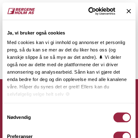
Ja, vi bruker også cookies
Med cookies kan vi gi innhold og annonser et personlig
preg, så du kan se mer av det du liker hos oss (og
kanskje slippe å se så mye av det andre). 🌲 Vi deler
også noe av dette med de plattformene der vi driver
annonsering og analysearbeid. Sånn kan vi gjøre det
enda bedre for deg og din opplevelse med alle kanalene
våre. Håper du synes det er greit! Ellers kan du
selvfølgelig velge helt selv 🍪
Her kan du lese vår personvernerklæring.
Samtykkevalg
Kontakt
Nødvendig
Bergene Holm AS
Preferanser