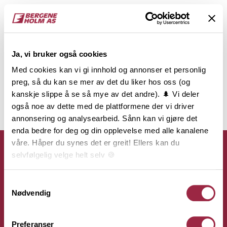
Ja, vi bruker også cookies
Med cookies kan vi gi innhold og annonser et personlig
preg, så du kan se mer av det du liker hos oss (og
kanskje slippe å se så mye av det andre). 🌲 Vi deler
også noe av dette med de plattformene der vi driver
annonsering og analysearbeid. Sånn kan vi gjøre det
enda bedre for deg og din opplevelse med alle kanalene
våre. Håper du synes det er greit! Ellers kan du
selvfølgelig velge helt selv 🍪
Her kan du lese vår personvernerklæring.
Samtykkevalg
Kontakt
Nødvendig
Bergene Holm AS
Preferanser