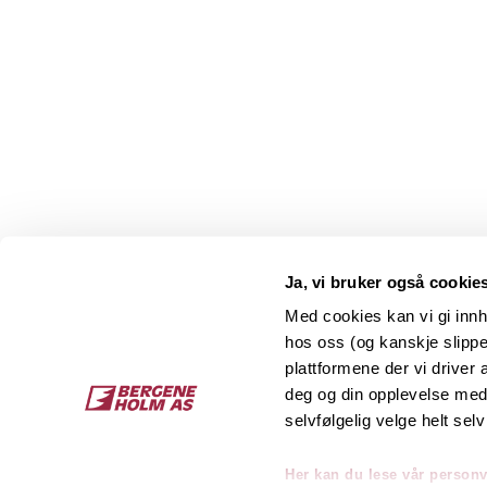
Ja, vi bruker også cookie
Med cookies kan vi gi innh
hos oss (og kanskje slippe
Kontakt
O
plattformene der vi driver
deg og din opplevelse med 
Bergene Holm AS
Job
selvfølgelig velge helt selv
Tel: +47 33 15 66 66
Kon
Ordre:
ordre@bergeneholm.no
Her kan du lese vår person