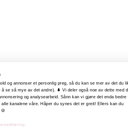
s
old og annonser et personlig preg, så du kan se mer av det du li
 å se så mye av det andre). 🌲 Vi deler også noe av dette med 
m oss
Hurtiglenker
 annonsering og analysearbeid. Sånn kan vi gjøre det enda bedre 
alle kanalene våre. Håper du synes det er greit! Ellers kan du
be hos oss
Ofte stilte spørsmål
 🍪
takt oss
Eksteriørkolleksjoner
vernerklæring.