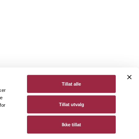
Tillat alle
ker
de
Bergene Holm
Tillat utvalg
for
Personvern
Ikke tillat