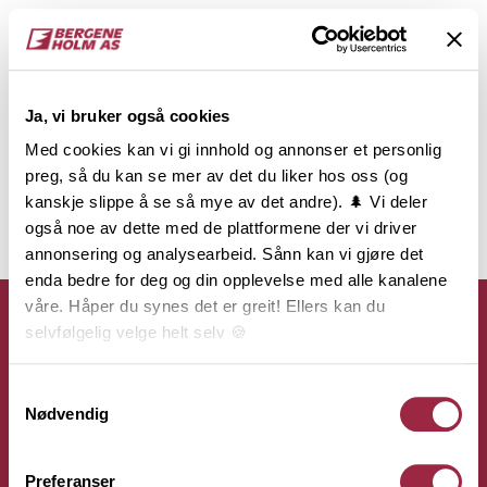
Ja, vi bruker også cookies
Med cookies kan vi gi innhold og annonser et personlig
preg, så du kan se mer av det du liker hos oss (og
kanskje slippe å se så mye av det andre). 🌲 Vi deler
også noe av dette med de plattformene der vi driver
annonsering og analysearbeid. Sånn kan vi gjøre det
enda bedre for deg og din opplevelse med alle kanalene
våre. Håper du synes det er greit! Ellers kan du
selvfølgelig velge helt selv 🍪
Her kan du lese vår personvernerklæring.
Samtykkevalg
Kontakt
Nødvendig
Bergene Holm AS
Preferanser