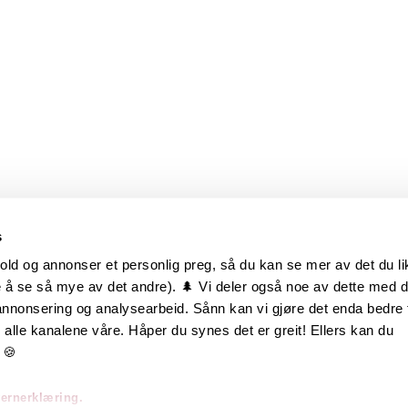
s
old og annonser et personlig preg, så du kan se mer av det du li
 å se så mye av det andre). 🌲 Vi deler også noe av dette med 
m oss
Hurtiglenker
 annonsering og analysearbeid. Sånn kan vi gjøre det enda bedre 
alle kanalene våre. Håper du synes det er greit! Ellers kan du
be hos oss
Ofte stilte spørsmål
 🍪
takt oss
Eksteriørkolleksjoner
vernerklæring.