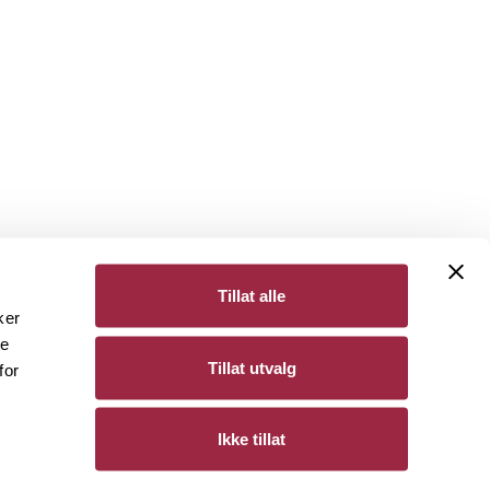
Tillat alle
ker
de
Bergene Holm
Tillat utvalg
for
Personvern
Ikke tillat