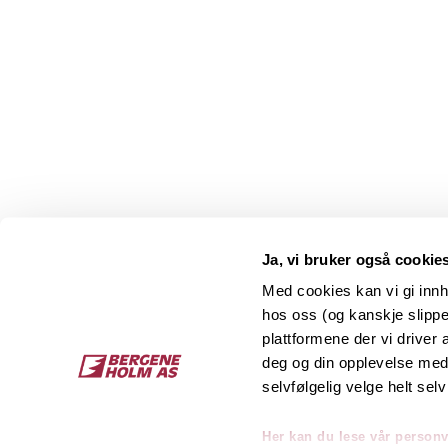
Ja, vi bruker også cookie
Med cookies kan vi gi innh
hos oss (og kanskje slippe
Kontakt
O
plattformene der vi driver
deg og din opplevelse med 
Bergene Holm AS
Job
selvfølgelig velge helt selv
Tel: +47 33 15 66 66
Kon
Ordre:
ordre@bergeneholm.no
Her kan du lese vår person