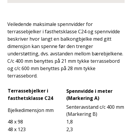
Veiledende maksimale spennvidder for
terrassebjelker i fasthetsklasse C24 og spennvidde
beskriver hvor langt en balkongbjelke med gitt
dimensjon kan spenne før den trenger
understøtting, dvs. avstanden mellom bærebjelkene.
C/c 400 mm benyttes på 21 mm tykke terrassebord
og c/c 600 mm benyttes på 28 mm tykke
terrassebord.
Terrassebjelker i
Spennvidde i meter
fasthetsklasse C24
(Markering A)
Senteravstand c/c 400 mm
Bjelkedimensjon mm
(Markering B)
48 x 98
1,8
48 x 123
2,3