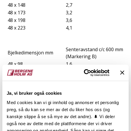
48 x 148
2,7
48 x 173
3,2
48 x 198
3,6
48 x 223
4,1
Senteravstand c/c 600 mm
Bjelkedimensjon mm
(Markering B)
48 x 98
1,6
48 x 123
2,0
48 x 148
2,3
48 x 173
2,7
Ja, vi bruker også cookies
48 x 198
3,1
48 x 223
3,5
Med cookies kan vi gi innhold og annonser et personlig
preg, så du kan se mer av det du liker hos oss (og
kanskje slippe å se så mye av det andre). 🌲 Vi deler
Senteravstand c/c 750 mm
også noe av dette med de plattformene der vi driver
Bjelkedimensjon mm
(Markering B
annonsering og analysearbeid. Sånn kan vi gjøre det