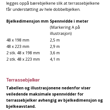
legges oppå bærebjelkene slik at terrassebjelkene
får understøtting av hele dobbelbjelken.
Bjelkedimensjon mm
Spennvidde i meter
(Markering A på
illustrasjon)
48 x 198 mm
2,5 m
48 x 223 mm
2,9 m
2 stk. 48 x 198 mm
3,6 m
2 stk. 48 x 223 mm
4,1 m
Terrassebjelker
Tabellen og illustrasjonene nedenfor viser
veiledende maksimale spennvidder for
terrassebjelker avhengig av bjelkedimensjon og
bjelkeavstand.