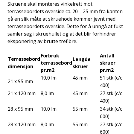
Skruene skal monteres vinkelrett mot
terrassebordets overside ca. 20 – 25 mm fra kanten
på en slik måte at skruehode kommer jevnt med
terrassebordets overside. Dette for å unngå at fukt
samler seg i skruehullet og at det blir forhindrer
eksponering av brutte trefibre.
Forbruk
Antall
Terrassebord
Lengde
terrassebord
skruer
dimensjon
skruer
pr.m2
pr.m2
10,0 lm
45 mm
51 stk (c/c
21 x 95 mm
400)
21 x 120 mm
8,0 lm
45 mm
27 stk (c/c
400)
28 x 95 mm
10,0 lm
55 mm
34 stk (c/c
600)
28 x 120 mm
8,0 lm
55 mm
27 stk (c/c
600)