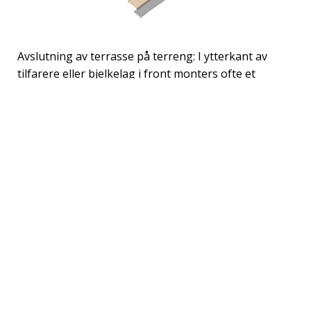
Avslutning av terrasse på terreng: I ytterkant av
tilfarere eller bjelkelag i front monters ofte et
kantbord/dekkbord for å skjerme “hullene” mellom
tilfarerne eller bjelkelaget. Pass på at det er en viss
avstand fra bakkenivå til underkant kantbord sikrer
gjennomlufting under terrassen. Ta hensyn til gress
og lignende som kan redusere gjennomluftingen.
Har man laget en terrasse der terrassegulvet går i
flukt med terrenget må det lages en avstand mellom
ytterkant av avsluttende terrassebord og terrenget.
Avstanden bør være ca. 10-12 mm og pass på at
avstanden ikke blir for stor slik at man enkelt kan
miste gjenstander i sprekken. Luftespalten bør være
gjennomgående i hele lengderetningen slik at man