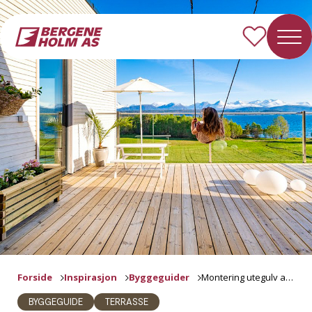
Forside
Inspirasjon
Byggeguider
Montering utegulv av terrassebord
BYGGEGUIDE
TERRASSE