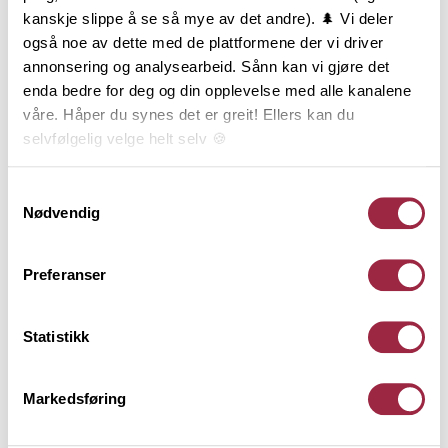
kanskje slippe å se så mye av det andre). 🌲 Vi deler
også noe av dette med de plattformene der vi driver
annonsering og analysearbeid. Sånn kan vi gjøre det
enda bedre for deg og din opplevelse med alle kanalene
våre. Håper du synes det er greit! Ellers kan du
Cu-impregnerte terrassebord skal monteres med
selvfølgelig velge helt selv 🍪
den beste siden opp, det vil si den siden som ser
penest ut.
Her kan du lese vår personvernerklæring.
Samtykkevalg
Nødvendig
Hvilket mellomrom man skal benytte mellom
terrassebordene er litt avhengig av fuktigheten i
bordene. Man må alltid montere de med litt
Preferanser
mellomrom slik at de ikke sveller helt i sammen ved
lange nedbørsperioder, samtidig ønsker man ofte
Statistikk
ikke for stort mellomrom mellom bordene når de
krymper under tørre perioder. Har de blitt lagret
Markedsføring
under tak og tørket i en periode må de monteres
med et større mellomrom enn hvis de er