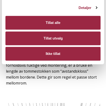
nyproduserte og fuktige, men ofte er det en
variasjon i fuktigheten fra bord til bord (og fra ende
Detaljer
til ende) og man må ha et fokus på dette
monteringen.
Tillat alle
En måte å sikre riktig mellomrom uavhengig av
fuktinnhold er å måle kant til kant under montering.
Tillat utvalg
Som eksempel kan man måle 125 mm fra kanten på
det allerede monterte terrassebordet til kanten på
det bordet som skal monteres ved bruk av 120 mm
Ikke tillat
bredde. En annen måte, når terrassebordene er
forholdsvis fuktige ved montering, er å bruke en
lengde av tommestokken som “avstandskloss”
mellom bordene. Dette gir som regel et passe stort
mellomrom.