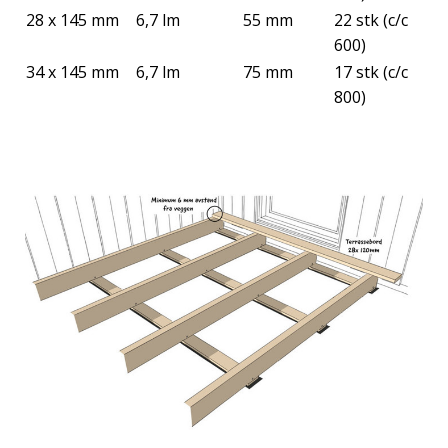
28 x 145 mm
6,7 lm
55 mm
22 stk (c/c
600)
34 x 145 mm
6,7 lm
75 mm
17 stk (c/c
800)