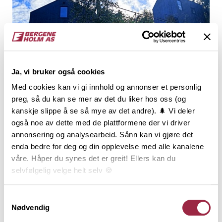
Ja, vi bruker også cookies
Med cookies kan vi gi innhold og annonser et personlig
preg, så du kan se mer av det du liker hos oss (og
Moderne fasade med vinduer som slipper inn
kanskje slippe å se så mye av det andre). 🌲 Vi deler
masse lys.
også noe av dette med de plattformene der vi driver
annonsering og analysearbeid. Sånn kan vi gjøre det
enda bedre for deg og din opplevelse med alle kanalene
våre. Håper du synes det er greit! Ellers kan du
Utdrag fra søknaden til
selvfølgelig velge helt selv 🍪
Hytteprisen
Her kan du lese vår personvernerklæring.
Samtykkevalg
“Alt snekker- og bygningsarbeid har blitt utført av
Nødvendig
oss selv. Vi hadde som mål at prosjektet skulle ha