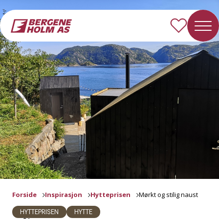
Forside
Inspirasjon
Hytteprisen
Mørkt og stilig naust
HYTTEPRISEN
HYTTE