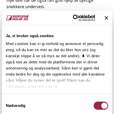
mye selv har de også fått god hjelp av dyktige
snekkere underveis.
I hytta har de byttet ut det gulnede furupanelet og
listverket med
NORD Mørkne granpanel
og -
listverk
.
Utdrag fra søknaden til
Ja, vi bruker også cookies
Hytteprisen
Med cookies kan vi gi innhold og annonser et personlig
preg, så du kan se mer av det du liker hos oss (og
“Vi er så fornøyd med romfølelsen, og atmosfæren vi
kanskje slippe å se så mye av det andre). 🌲 Vi deler
nå har fått i hytta. De mørke og lune veggene, har
også noe av dette med de plattformene der vi driver
gitt oss akkurat den Lounge følelsen vi ønsket på
annonsering og analysearbeid. Sånn kan vi gjøre det
enda bedre for deg og din opplevelse med alle kanalene
fjellhytta. Det at vi endret planløsningen, og plassert
våre. Håper du synes det er greit! Ellers kan du
sofagruppe og spisestue mot vinduene, og får den
selvfølgelig velge helt selv 🍪
fantastiske utsikten rett inn, er vi så fornøyd med.
Med de mørke veggene, og vinduer i dempet sort,
Her kan du lese vår personvernerklæring.
blir naturen som fotografier inn i hytta”
Samtykkevalg
Nødvendig
Therese og familien har gått fra en utdatert hytta