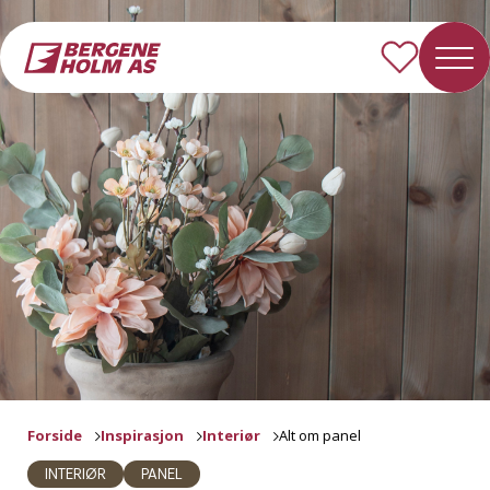
Forside
Inspirasjon
Interiør
Alt om panel
INTERIØR
PANEL