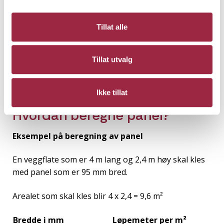
bordene krymper eller bøyer seg mer enn
nødvendig. La panelet ligge flatt og rett i ca en uke
Tillat alle
med minst 10 cm klaring fra gulvet. Panelet trives
best rundt en relativ luftfuktighet på 65% og rundt
20 grader. Ved å gi det tid til å tilpasse seg vil du få et
Tillat utvalg
stabilt og langvarig resultat.
Ikke tillat
Hvordan beregne panel?
Eksempel på beregning av panel
En veggflate som er 4 m lang og 2,4 m høy skal kles
med panel som er 95 mm bred.
Arealet som skal kles blir 4 x 2,4 = 9,6 m²
Bredde i mm
Løpemeter per m²