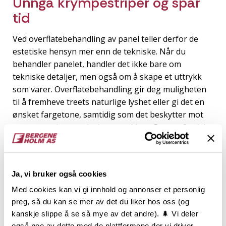
Unngå krympestriper og spar
tid
Ved overflatebehandling av panel teller derfor de
estetiske hensyn mer enn de tekniske. Når du
behandler panelet, handler det ikke bare om
tekniske detaljer, men også om å skape et uttrykk
som varer. Overflatebehandling gir deg muligheten
til å fremheve treets naturlige lyshet eller gi det en
ønsket fargetone, samtidig som det beskytter mot
smuss og gjør rengjøringen enklere. En stor fordel
med industriell påføring av overflatebehandling er at
du slipper å bekymre deg for krympestriper – noe
som sikrer et jevnt og flott resultat uavhengig av
Ja, vi bruker også cookies
panelets bruksområde.
Med cookies kan vi gi innhold og annonser et personlig
preg, så du kan se mer av det du liker hos oss (og
kanskje slippe å se så mye av det andre). 🌲 Vi deler
også noe av dette med de plattformene der vi driver