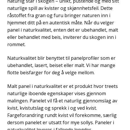
naturlig står i skogen – unikt, pustende og med sitt
naturlige spill av kvister og skjønnhetsfeil. Dette
råstoffet fra gran og furu bringer naturen inn i
hjemmet ditt på en autentisk måte. Når du velger
panel i naturkvalitet, enten det er ubehandlet, malt
eller behandlet med beis, inviterer du skogen inn i
rommet.
Naturkvalitet blir benyttet til panelprofiler som er
ubehandlet, lasert, beiset eller malt. Vi har mange
flotte beisfarger for deg å velge mellom.
Malt panel i naturkvalitet er et produkt hvor treets
naturlige iboende egenskaper vises gjennom
malingen. Panelet vil få et naturlig gjennomslag av
kvist, kvistutslag og sprekk i og ved kvist.
Fargeforandring rundt kvist vil forekomme, særlig
dersom panelet er utsatt for mye sollys. Paneler i
naturkvalitet leveres i fallende lengder.