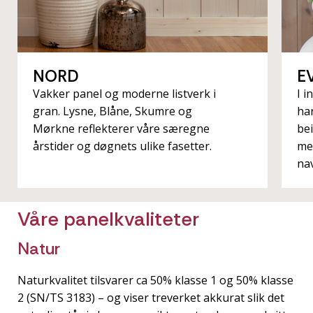
NORD
E
Vakker panel og moderne listverk i
I 
gran. Lysne, Blåne, Skumre og
ha
Mørkne reflekterer våre særegne
bei
årstider og døgnets ulike fasetter.
me
na
Våre panelkvaliteter
Natur
Naturkvalitet tilsvarer ca 50% klasse 1 og 50% klasse
2 (SN/TS 3183) – og viser treverket akkurat slik det