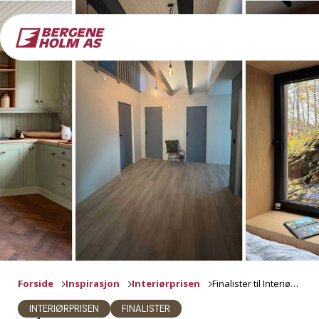
Forside
Inspirasjon
Interiørprisen
Finalister til Interiørprisen 2024
INTERIØRPRISEN
FINALISTER