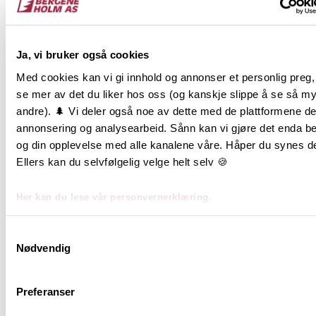
som harmonerer med spiler og bjelker.
Familien er fornøyd med resultatet, der farger og
materialer komplementerer hverandre. I taket i
Ja, vi bruker også cookies
gangen og over hemsen er det brukt panel. Fargen
Med cookies kan vi gi innhold og annonser et personlig preg
på panelet går igjen i spiler og bjelker.
se mer av det du liker hos oss (og kanskje slippe å se så m
andre). 🌲 Vi deler også noe av dette med de plattformene der
Denne renoveringen illustrerer hvordan
annonsering og analysearbeid. Sånn kan vi gjøre det enda be
gjennomtenkte materialvalg kan transformere et
og din opplevelse med alle kanalene våre. Håper du synes det
hus til et funksjonelt og estetisk hjem.
Ellers kan du selvfølgelig velge helt selv 🍪
Trematerialer brukt i prosjektet
Her kan du lese vår personvernerklæring.
NORD
sprekkpanel, i fargen
Blåne
Samtykkevalg
Nødvendig
Preferanser