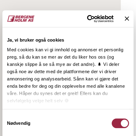
Oppussing
Eiendommen hadde behov for renovering, men Tove
Helene og Trond Vegard hadde en klar visjon fra
Ja, vi bruker også cookies
start: de ønsket å bevare det originale interiøret.
Med cookies kan vi gi innhold og annonser et personlig
Faspanel
ble valgt for å gjenskape gårdens
preg, så du kan se mer av det du liker hos oss (og
opprinnelige stil. Gamle malingsfarger ble skrapt
kanskje slippe å se så mye av det andre). 🌲 Vi deler
frem for å finne de opprinnelige nyansene. Dette
også noe av dette med de plattformene der vi driver
inspirerte til valg av nytt panel i samme fargepalett.
annonsering og analysearbeid. Sånn kan vi gjøre det
Gamle dører ble pusset og satt på plass igjen.
enda bedre for deg og din opplevelse med alle kanalene
Taklistene ble kopiert fra de originale detaljene som
våre. Håper du synes det er greit! Ellers kan du
ble brukt da huset ble bygget tidlig på 1900-tallet.
selvfølgelig velge helt selv 🍪
Når du går inn døren på gården, blir du møtt av en
Her kan du lese vår personvernerklæring.
Samtykkevalg
kombinasjon av karakteristiske, grønne brystninger
Nødvendig
og en mønstrete tapet i stuen, som faktisk er den