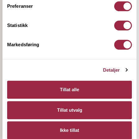
originale tapeten som ble bevart da gården ble bygd.
Preferanser
Farge- og materialvalget i stuen setter tonen for
resten av interiøret på gården.
Statistikk
Markedsføring
Detaljer
Tillat alle
Tillat utvalg
Ikke tillat