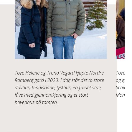
Tove Helene og Trond Vegard kjøpte Nordre
Tove He
Ramberg gård i 2020. I dag står det to store
og god 
drivhus, tennisbane, lysthus, en fredet stue,
Schia o
låve med gjennomkjøring og et stort
Montér 
hovedhus på tomten.