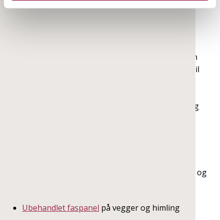
Tradisjon møter moderne
Juryen ble særlig imponert over hvordan tradisjon
og moderne trender møtes på en elegant og subtil
måte. Selv om materialvalgene og den
gjennomgående bruken av trepanel er bevart,
sørger nøye utvalgte detaljer, smarte løsninger og
fargevalg for at resultatet likevel fremstår som et
interiør som hører hjemme i 2025.
Inspirert til ditt neste prosjekt?
Er du nysgjerrig på hvilke materialer Tove Helene og
Trond Vegard har brukt inne på gården?
Ubehandlet faspanel
på vegger og himling