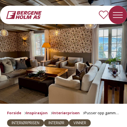
Forside
Inspirasjon
Interiørprisen
Pusser opp gammel gård
INTERIØRPRISEN
INTERIØR
VINNER