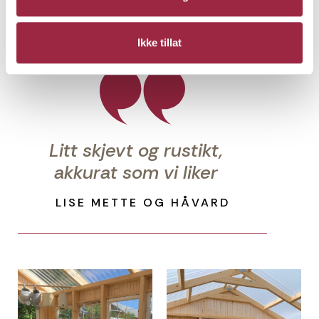
lik på hver side samt at også takplatene passet
akkurat både i lengden og i bredden. De forteller at
"drivhuset er litt skjevt og rustikt, eller sjarmerende
Ikke tillat
og koselig - akkurat som vi liker".
Litt skjevt og rustikt,
akkurat som vi liker
LISE METTE OG HÅVARD