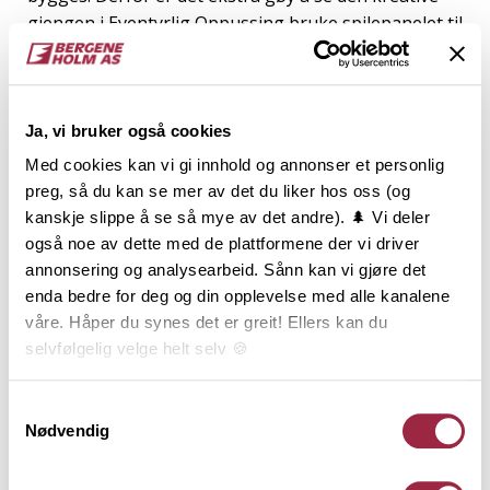
gjengen i Eventyrlig Oppussing bruke spilepanelet til
flere formål.
To vegger er kledd i spilene, som er i profilen
Tide
Høy
, og kommer ferdig behandlet i fargen
Ja, vi bruker også cookies
Drivvedgrå
. I tillegg får spilenes fleksibilitet skinne
Med cookies kan vi gi innhold og annonser et personlig
når Rune bygger et lekkert, plassbygget
preg, så du kan se mer av det du liker hos oss (og
servantskap i en bølgete form.
kanskje slippe å se så mye av det andre). 🌲 Vi deler
også noe av dette med de plattformene der vi driver
annonsering og analysearbeid. Sånn kan vi gjøre det
enda bedre for deg og din opplevelse med alle kanalene
våre. Håper du synes det er greit! Ellers kan du
selvfølgelig velge helt selv 🍪
Her kan du lese vår personvernerklæring.
Samtykkevalg
Nødvendig