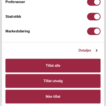
Preferanser
Montering av de buede spilene
Statistikk
Som en kan se i episoden, festes spilene enkelt med
kun én spiker på skrå hvert spikerslag. Det behøves
Markedsføring
ingen bakplate, i motsetning til på tradisjonelle
spiler, og dermed er jobben gjort på mye kortere tid.
Spilepanelet kan monteres i både konkave og
Detaljer
konvekse former, noe som kommer godt frem i det
fantastiske baderomsmøbelet på hytta på Sjøholt.
Tillat alle
Tillat utvalg
Ikke tillat