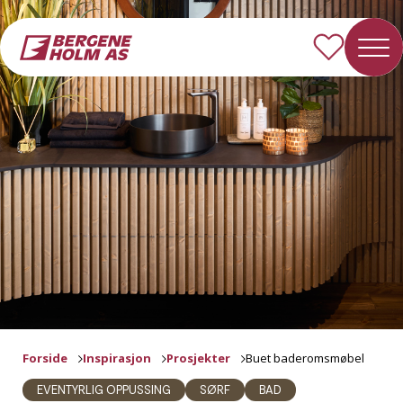
Forside
Inspirasjon
Prosjekter
Buet baderomsmøbel
EVENTYRLIG OPPUSSING
SØRF
BAD